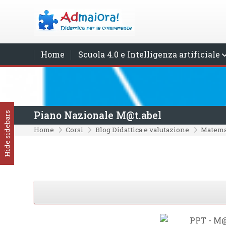
Vai al contenuto principale
Home
Scuola 4.0 e Intelligenza artificiale
Piano Nazionale M@t.abel
Hide sidebars
Home
Corsi
Blog Didattica e valutazione
Matema
Schema della sezione