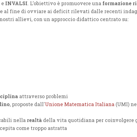
e
INVALSI
. L’obiettivo è promuovere una
formazione r
e al fine di ovviare ai deficit rilevati dalle recenti inda
tri allievi, con un approccio didattico centrato su:
sciplina
attraverso problemi
dino
, proposte dall'
Unione Matematica Italiana
(UMI) ne
abili nella
realtà
della vita quotidiana per coinvolgere 
cepita come troppo astratta