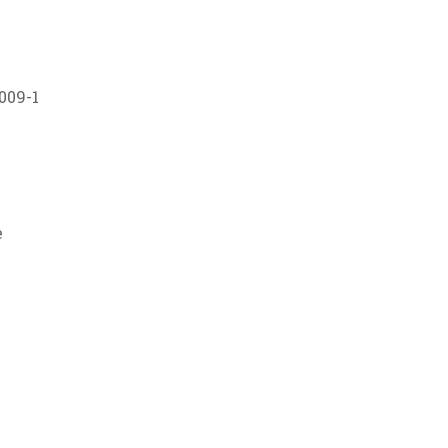
009-1
e