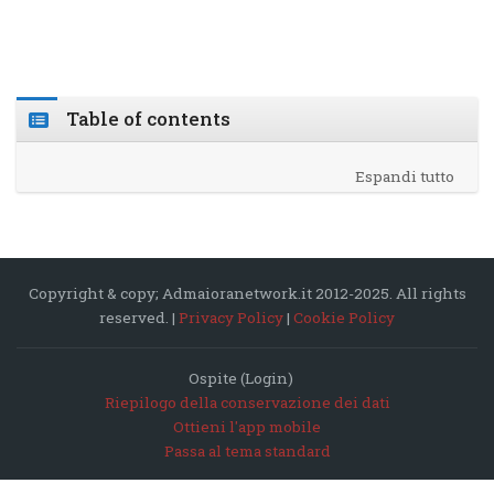
Table of contents
Espandi tutto
Blocchi
Salta Navigazione
Navigazione
Copyright & copy; Admaioranetwork.it 2012-2025. All rights
Home
reserved. |
Privacy Policy
|
Cookie Policy
I miei corsi
Corsi
Ospite (
Login
)
Blog Didattica e valutazione
Riepilogo della conservazione dei dati
Ottieni l'app mobile
Progettare la didattica
Passa al tema standard
Valutazione autentica