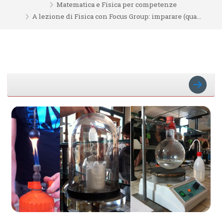
Matematica e Fisica per competenze
A lezione di Fisica con Focus Group: imparare (qua...
Schema della sezione
VAI A