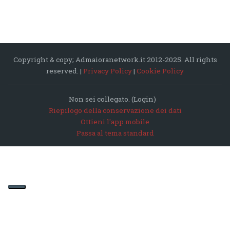
Copyright & copy; Admaioranetwork.it 2012-2025. All rights
reserved. |
Privacy Policy
|
Cookie Policy
Non sei collegato. (
Login
)
Riepilogo della conservazione dei dati
Ottieni l'app mobile
Passa al tema standard
LE TUE PREFERENZE RELATIVE ALLA
PRIVACY